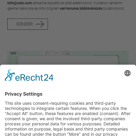
info@uslu.com
adresine e-posta ile iptal edebilirsiniz. Kullanıcı verilerini
işleme hakkında ayrıntılı bilgileri
veri koruma bildirimimizde
bulabilirsiniz.
GÖNDER
We need your consent to load the
Google Maps service!
We use a third party service to embed map
content that may collect data about your
activity. Please review the details and
accept the service to see this map.
More Information
Accept