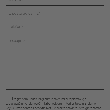
İletişim formundaki bilgilerimin, talebimi cevaplamak için
toplanacağını ve işleneceğini kabul ediyorum. Veriler, talebiniz işleme
koyulduktan sonra silinecektir. Not: Gelecekte onayınızı istediğiniz zaman