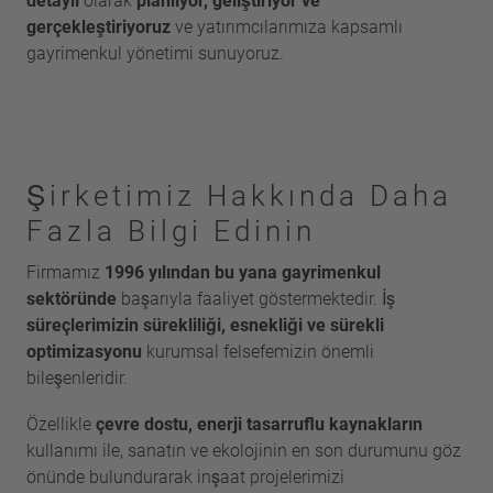
detaylı
olarak
planlıyor, geliştiriyor ve
gerçekleştiriyoruz
ve yatırımcılarımıza kapsamlı
gayrimenkul yönetimi sunuyoruz.
Şirketimiz Hakkında Daha
Fazla Bilgi Edinin
Firmamız
1996 yılından bu yana gayrimenkul
sektöründe
başarıyla faaliyet göstermektedir. İş
süreçlerimizin sürekliliği, esnekliği ve sürekli
optimizasyonu
kurumsal felsefemizin önemli
bileşenleridir.
Özellikle
çevre dostu, enerji tasarruflu kaynakların
kullanımı ile, sanatın ve ekolojinin en son durumunu göz
önünde bulundurarak inşaat projelerimizi