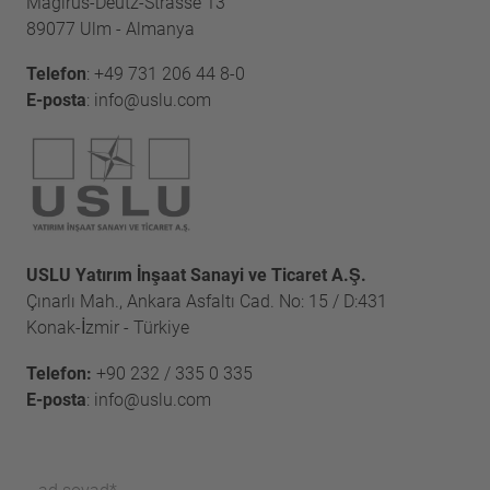
Magirus-Deutz-Strasse 13
89077 Ulm - Almanya
Telefon
:
+49 731 206 44 8-0
E-posta
:
info@uslu.com
USLU Yatırım İnşaat Sanayi ve Ticaret A.Ş.
Çınarlı Mah., Ankara Asfaltı Cad. No: 15 / D:431
Konak-İzmir - Türkiye
Telefon:
+90 232 / 335 0 335
E-posta
:
info@uslu.com