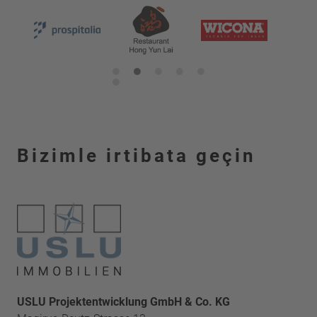
1
2
3
4
5
6
Bizimle irtibata geçin
USLU Projektentwicklung GmbH & Co. KG