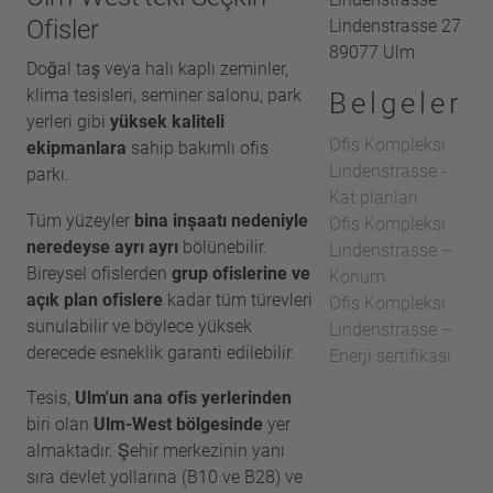
Ofisler
Lindenstrasse 27
89077 Ulm
Doğal taş veya halı kaplı zeminler,
klima tesisleri, seminer salonu, park
Belgeler
yerleri gibi
yüksek kaliteli
Ofis Kompleksi
ekipmanlara
sahip bakımlı ofis
Lindenstrasse -
parkı.
Kat planları
Tüm yüzeyler
bina inşaatı nedeniyle
Ofis Kompleksi
neredeyse ayrı ayrı
bölünebilir.
Lindenstrasse –
Bireysel ofislerden
grup ofislerine ve
Konum
açık plan ofislere
kadar tüm türevleri
Ofis Kompleksi
sunulabilir ve böylece yüksek
Lindenstrasse –
derecede esneklik garanti edilebilir.
Enerji sertifikası
Tesis,
Ulm'un ana ofis yerlerinden
biri olan
Ulm-West bölgesinde
yer
almaktadır. Şehir merkezinin yanı
sıra devlet yollarına (B10 ve B28) ve