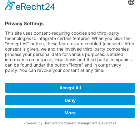
Google Maps service!
We use a third party service to embed map
content that may collect data about your
activity. Please review the details and
accept the service to see this map.
More Information
Accept
powered by
Usercentrics Consent
Management Platform
&
eRecht24
© 2019 - 2026 USLU Immobilien. Tüm hakları saklıdır.
Künye
Gizlilik ilkesi
İletişim