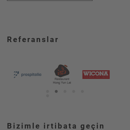
Referanslar
1
2
3
4
5
6
Bizimle irtibata geçin