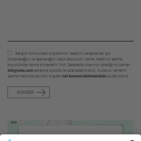
İletişim formundaki bilgilerimin, talebimi cevaplamak için
toplanacağını ve işleneceğini kabul ediyorum. Veriler, talebiniz işleme
koyulduktan sonra silinecektir. Not: Gelecekte onayınızı istediğiniz zaman
info@uslu.com
adresine e-posta ile iptal edebilirsiniz. Kullanıcı verilerini
işleme hakkında ayrıntılı bilgileri
veri koruma bildirimimizde
bulabilirsiniz.
GÖNDER
We need your consent to load the